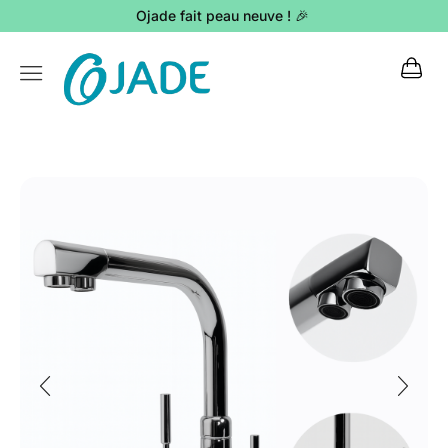
Ojade fait peau neuve ! 🎉